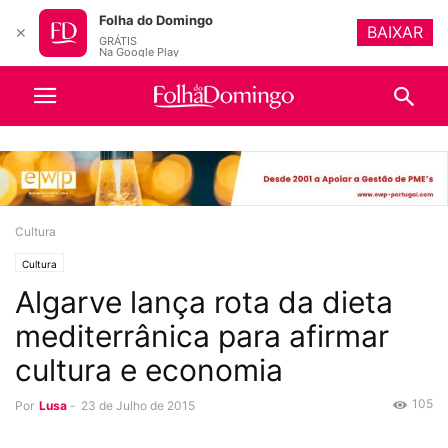
Folha do Domingo
BAIXAR
✕
GRÁTIS
Na Google Play
Cultura
Cultura
Algarve lança rota da dieta
mediterrânica para afirmar
cultura e economia
105
Por
Lusa
-
23 de Julho de 2015