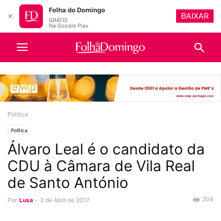
Folha do Domingo
BAIXAR
✕
GRÁTIS
Na Google Play
Política
Política
Álvaro Leal é o candidato da
CDU à Câmara de Vila Real
de Santo António
204
Por
Lusa
-
3 de Abril de 2017