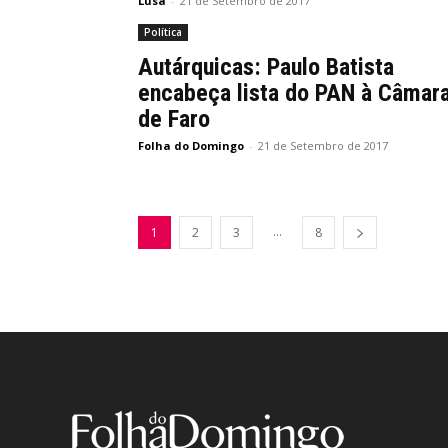
Lusa
-
21 de Setembro de 2017
Política
Autárquicas: Paulo Batista
encabeça lista do PAN à Câmar
de Faro
Folha do Domingo
-
21 de Setembro de 2017
...
1
2
3
8