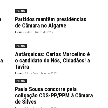
Política
o
Partidos mantêm presidências
de Câmara no Algarve
Lusa
-
2 de Outubro de 2017
Política
Autárquicas: Carlos Marcelino é
ra
o candidato do Nós, Cidadãos! a
Tavira
Lusa
-
21 de Setembro de 2017
Política
Paula Sousa concorre pela
coligação CDS-PP/PPM à Câmara
de Silves