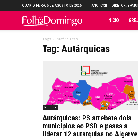
QUARTA-FEIRA, 5 DE AGOSTO DE 2026
ANO: CXII
DIRETOR: SAM
Folha
INÍCIO
IGRE
do
Tags
Autárquicas
Tag: Autárquicas
Domingo
Política
Autárquicas: PS arrebata dois
municípios ao PSD e passa a
liderar 12 autarquias no Algarve