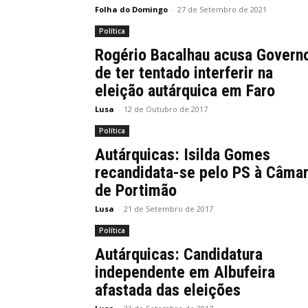
Folha do Domingo
-
27 de Setembro de 2021
Política
Rogério Bacalhau acusa Govern
de ter tentado interferir na
eleição autárquica em Faro
Lusa
-
12 de Outubro de 2017
Política
Autárquicas: Isilda Gomes
recandidata-se pelo PS à Câma
de Portimão
Lusa
-
21 de Setembro de 2017
Política
Autárquicas: Candidatura
independente em Albufeira
afastada das eleições