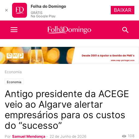
Folha do Domingo
BAIXAR
✕
GRÁTIS
Na Google Play
Economia
Economia
Antigo presidente da ACEGE
veio ao Algarve alertar
empresários para os custos
do “sucesso”
108
Por
Samuel Mendonça
-
22 de Junho de 2026