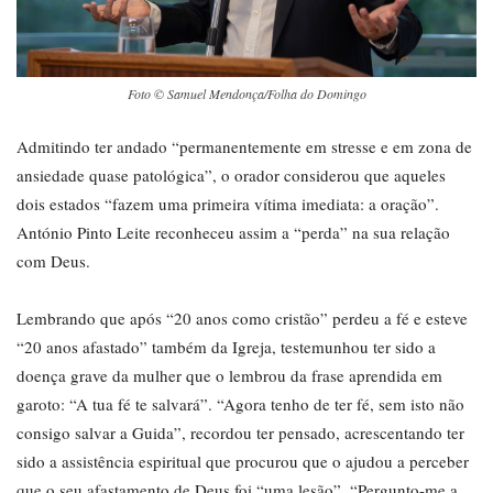
Foto © Samuel Mendonça/Folha do Domingo
Admitindo ter andado “permanentemente em stresse e em zona de
ansiedade quase patológica”, o orador considerou que aqueles
dois estados “fazem uma primeira vítima imediata: a oração”.
António Pinto Leite reconheceu assim a “perda” na sua relação
com Deus.
Lembrando que após “20 anos como cristão” perdeu a fé e esteve
“20 anos afastado” também da Igreja, testemunhou ter sido a
doença grave da mulher que o lembrou da frase aprendida em
garoto: “A tua fé te salvará”. “Agora tenho de ter fé, sem isto não
consigo salvar a Guida”, recordou ter pensado, acrescentando ter
sido a assistência espiritual que procurou que o ajudou a perceber
que o seu afastamento de Deus foi “uma lesão”. “Pergunto-me a