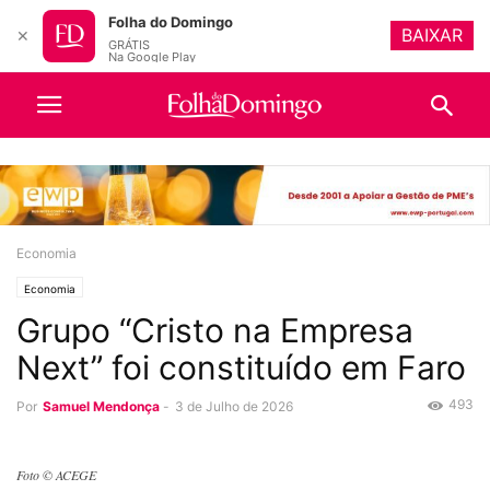
Folha do Domingo
BAIXAR
✕
GRÁTIS
Na Google Play
Economia
Economia
Grupo “Cristo na Empresa
Next” foi constituído em Faro
493
Por
Samuel Mendonça
-
3 de Julho de 2026
Foto © ACEGE