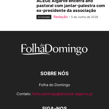
ACEGE Algarve encerra ano
pastoral com jantar-palestra com
ex-presidente da associação
Redação
-
5 de Junho de 2026
ECONOMIA
SOBRE NÓS
Folha do Domingo
Contato:
folha.domingo@diocese-algarve.pt
SIGA-NOS