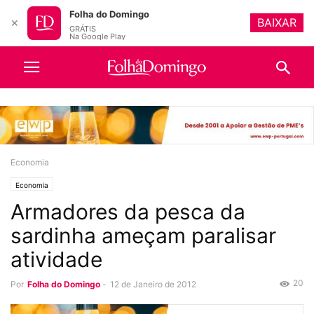
Folha do Domingo
BAIXAR
✕
GRÁTIS
Na Google Play
Economia
Economia
Armadores da pesca da
sardinha ameçam paralisar
atividade
20
Por
Folha do Domingo
-
12 de Janeiro de 2012