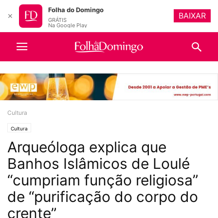
Folha do Domingo
BAIXAR
✕
GRÁTIS
Na Google Play
Cultura
Cultura
Arqueóloga explica que
Banhos Islâmicos de Loulé
“cumpriam função religiosa”
de “purificação do corpo do
crente”