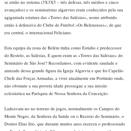
se então no sistema (3X3X5 – três defesas, três médios e cinco
avançados) e os seminaristas algarvios eram conhecidos pela sua
agigantada estatura das «Torres das Salésias», nome atribuído
então à defensiva do Clube de Futebol «Os Belenenses», de que
era central, o internacional Feliciano.
Esta equipa da zona de Belém tinha como Estádio e predecessor
do Restelo, as Salésias, E quem eram as «Torres das Salésias» do
Seminário de São José? Recordamos, com evidente saudade e
amizade dessa grande figura da Igreja Algarvia e que foi Capelão
Chefe das Forças Armadas, a viver atualmente em Portimão onde,
não obstante a sua proveta idade prossegue a sua missão
eclesiástica na Paróquia de Nossa Senhora da Conceição.
Ladeavam-no no terreno de jogos, normalmente os Campos do
Monte Negro, da Senhora da Saúde ou o Recreio do Seminário, o
Doutor Elias Irio, que durante muitos anos exerceu o professorado