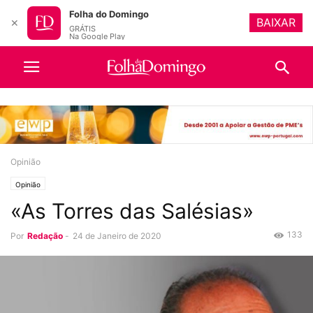
Folha do Domingo
BAIXAR
✕
GRÁTIS
Na Google Play
Opinião
Opinião
«As Torres das Salésias»
133
Por
Redação
-
24 de Janeiro de 2020