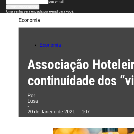
seu e-mail
Uma senha será enviada por e-mail para você.
Economia
Folha
do
Economia
Domingo
Associação Hoteleir
continuidade dos “vi
Por
Lusa
-
20 de Janeiro de 2021
107