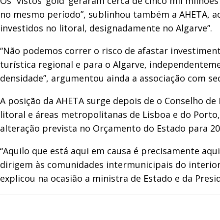
Os “vistos ‘gold’ geraram cerca de cinco mil milhõe
no mesmo período”, sublinhou também a AHETA, acre
investidos no litoral, designadamente no Algarve”.
“Não podemos correr o risco de afastar investimento
turística regional e para o Algarve, independentemen
densidade”, argumentou ainda a associação com sed
A posição da AHETA surge depois de o Conselho de M
litoral e áreas metropolitanas de Lisboa e do Por
alteração prevista no Orçamento do Estado para 20
“Aquilo que está aqui em causa é precisamente aqui
dirigem às comunidades intermunicipais do interior 
explicou na ocasião a ministra de Estado e da Presid