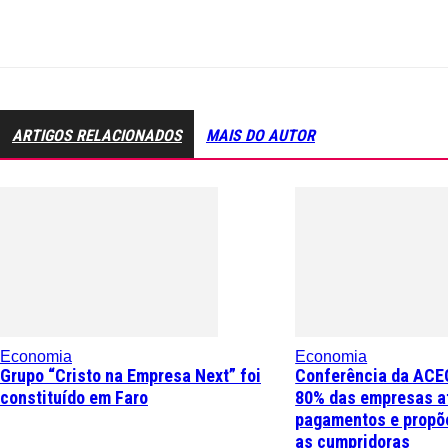
ARTIGOS RELACIONADOS
MAIS DO AUTOR
Economia
Economia
Grupo “Cristo na Empresa Next” foi
Conferência da ACE
constituído em Faro
80% das empresas a
pagamentos e propõe
as cumpridoras