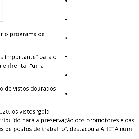
Educação
Cultura
ter o programa de
Ambiente
is importante” para o
Desporto
a enfrentar “uma
Opinião
o de vistos dourados
Vídeos
0, os vistos ‘gold’
ntribuído para a preservação dos promotores e das
res de postos de trabalho”, destacou a AHETA num