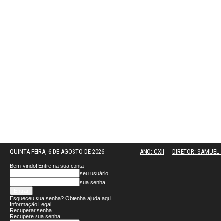
QUINTA-FEIRA, 6 DE AGOSTO DE 2026
ANO: CXII
DIRETOR: SAMUE
Bem-vindo! Entre na sua conta
seu usuário
sua senha
Esqueceu sua senha? Obtenha ajuda aqui
Informação Legal
Recuperar senha
Recupere sua senha