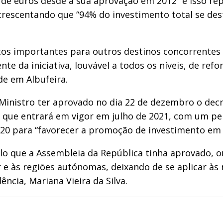
s de euros desde a sua aprovação em 2012” e isso re
scentando que “94% do investimento total se desti
s importantes para outros destinos concorrentes nes
te da iniciativa, louvável a todos os níveis, de ref
e em Albufeira.
inistro ter aprovado no dia 22 de dezembro o decre
to, que entrará em vigor em julho de 2021, com um 
20 para “favorecer a promoção de investimento em t
lo que a Assembleia da República tinha aprovado, ou
e às regiões autónomas, deixando de se aplicar às r
ência, Mariana Vieira da Silva.