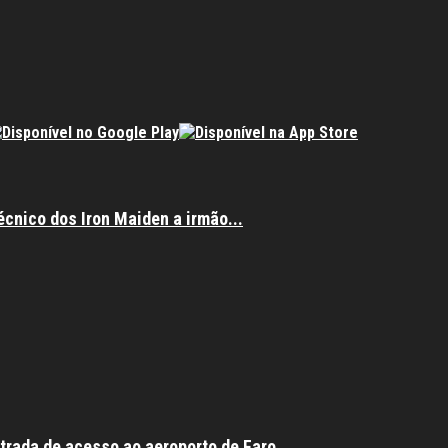
écnico dos Iron Maiden a irmão...
trada de acesso ao aeroporto de Faro