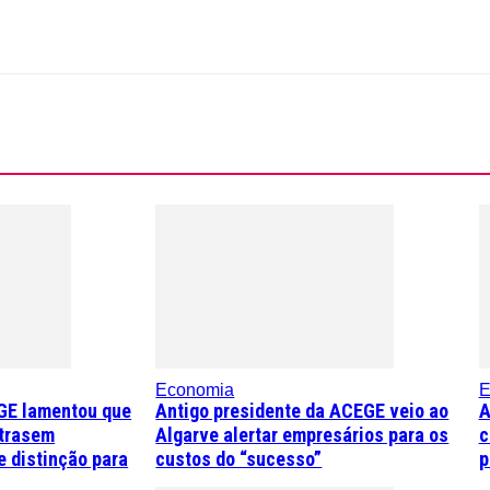
Economia
E
GE lamentou que
Antigo presidente da ACEGE veio ao
A
trasem
Algarve alertar empresários para os
c
 distinção para
custos do “sucesso”
p