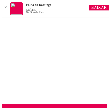
Folha do Domingo
BAIXAR
✕
GRÁTIS
Na Google Play