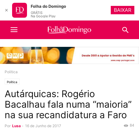
Folha do Domingo
BAIXAR
✕
GRÁTIS
Na Google Play
Política
Política
Autárquicas: Rogério
Bacalhau fala numa “maioria”
na sua recandidatura a Faro
84
Por
Lusa
-
16 de Junho de 2017