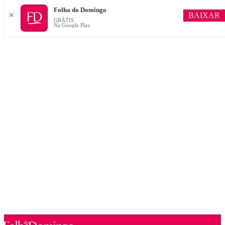
Folha do Domingo
BAIXAR
✕
GRÁTIS
Na Google Play