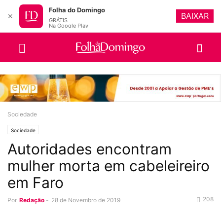
Folha do Domingo
BAIXAR
✕
GRÁTIS
Na Google Play
Sociedade
Sociedade
Autoridades encontram
mulher morta em cabeleireiro
em Faro
208
Por
Redação
-
28 de Novembro de 2019