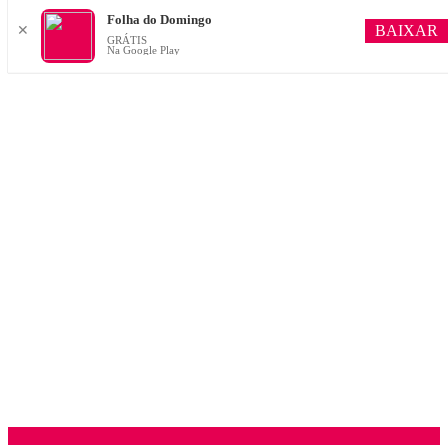
Folha do Domingo
BAIXAR
✕
GRÁTIS
Na Google Play