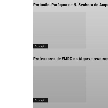
Portimão: Paróquia de N. Senhora do Amp
Educação
Professores de EMRC no Algarve reuniram-
Educação