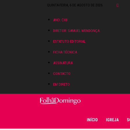
QUINTA-FEIRA, 6 DE AGOSTO DE 2026
ANO: CXII
DIRETOR: SAMUEL MENDONÇA
ESTATUTO EDITORIAL
FICHA TÉCNICA
ASSINATURA
CONTACTO
EM DIRETO
Folha do Domingo
INÍCIO
IGREJA
S