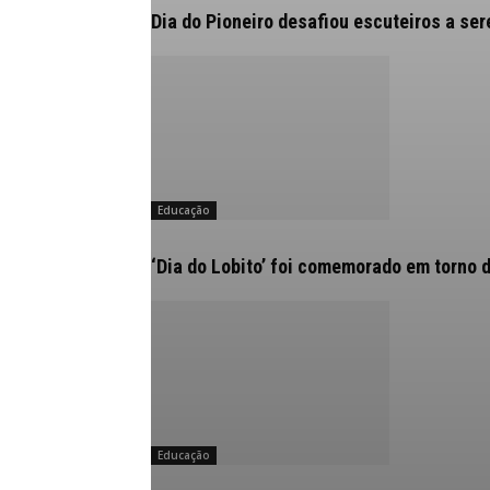
Dia do Pioneiro desafiou escuteiros a se
Educação
‘Dia do Lobito’ foi comemorado em torno 
Educação