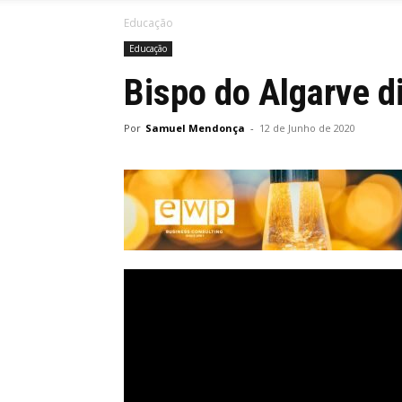
Educação
Educação
Bispo do Algarve d
Por
Samuel Mendonça
-
12 de Junho de 2020