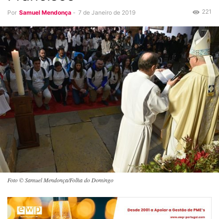
221
Por
Samuel Mendonça
-
7 de Janeiro de 2019
Foto © Samuel Mendonça/Folha do Domingo