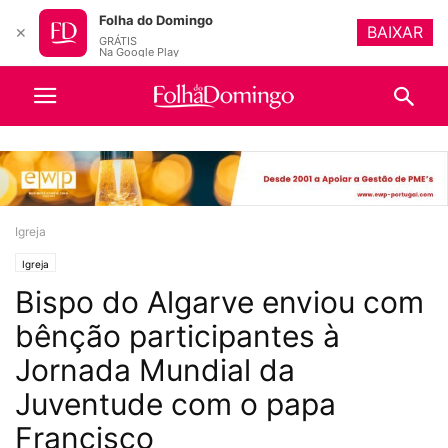
Folha do Domingo
BAIXAR
✕
GRÁTIS
Na Google Play
Igreja
Igreja
Bispo do Algarve enviou com
bênção participantes à
Jornada Mundial da
Juventude com o papa
Francisco