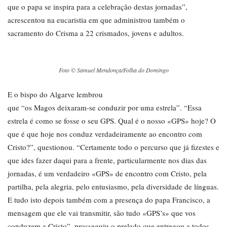
que o papa se inspira para a celebração destas jornadas”,
acrescentou na eucaristia em que administrou também o
sacramento do Crisma a 22 crismados, jovens e adultos.
Foto © Samuel Mendonça/Folha do Domingo
E o bispo do Algarve lembrou
que “os Magos deixaram-se conduzir por uma estrela”. “Essa
estrela é como se fosse o seu GPS. Qual é o nosso «GPS» hoje? O
que é que hoje nos conduz verdadeiramente ao encontro com
Cristo?”, questionou. “Certamente todo o percurso que já fizestes e
que ides fazer daqui para a frente, particularmente nos dias das
jornadas, é um verdadeiro «GPS» de encontro com Cristo, pela
partilha, pela alegria, pelo entusiasmo, pela diversidade de línguas.
E tudo isto depois também com a presença do papa Francisco, a
mensagem que ele vai transmitir, são tudo «GPS’s» que vos
conduzem a Cristo”, prosseguiu o prelado que entregou a todos