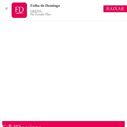
Folha do Domingo
BAIXAR
✕
GRÁTIS
Na Google Play