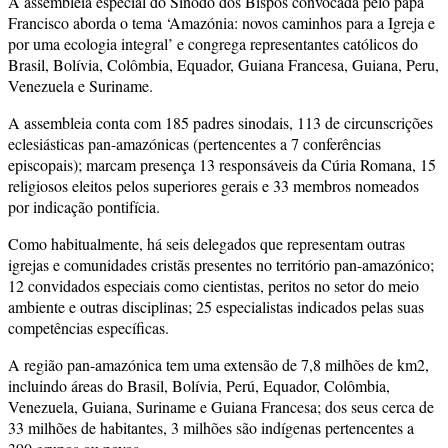
A assembleia especial do Sínodo dos Bispos convocada pelo papa
Francisco aborda o tema ‘Amazónia: novos caminhos para a Igreja e
por uma ecologia integral’ e congrega representantes católicos do
Brasil, Bolívia, Colômbia, Equador, Guiana Francesa, Guiana, Peru,
Venezuela e Suriname.
A assembleia conta com 185 padres sinodais, 113 de circunscrições
eclesiásticas pan-amazónicas (pertencentes a 7 conferências
episcopais); marcam presença 13 responsáveis da Cúria Romana, 15
religiosos eleitos pelos superiores gerais e 33 membros nomeados
por indicação pontifícia.
Como habitualmente, há seis delegados que representam outras
igrejas e comunidades cristãs presentes no território pan-amazónico;
12 convidados especiais como cientistas, peritos no setor do meio
ambiente e outras disciplinas; 25 especialistas indicados pelas suas
competências específicas.
A região pan-amazónica tem uma extensão de 7,8 milhões de km2,
incluindo áreas do Brasil, Bolívia, Perú, Equador, Colômbia,
Venezuela, Guiana, Suriname e Guiana Francesa; dos seus cerca de
33 milhões de habitantes, 3 milhões são indígenas pertencentes a