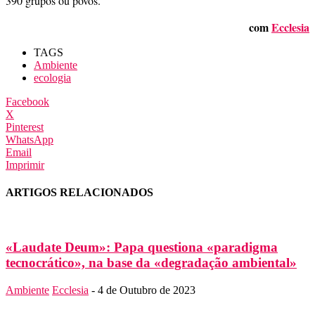
390 grupos ou povos.
com
Ecclesia
TAGS
Ambiente
ecologia
Facebook
X
Pinterest
WhatsApp
Email
Imprimir
ARTIGOS RELACIONADOS
«Laudate Deum»: Papa questiona «paradigma
tecnocrático», na base da «degradação ambiental»
Ambiente
Ecclesia
-
4 de Outubro de 2023