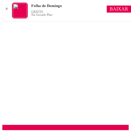
Folha do Domingo
BAIXAR
✕
GRÁTIS
Na Google Play