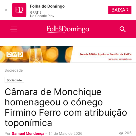
Folha do Domingo
BAIXAR
✕
GRÁTIS
Na Google Play
Sociedade
Sociedade
Câmara de Monchique
homenageou o cónego
Firmino Ferro com atribuição
toponímica
206
Por
Samuel Mendonça
-
14 de Maio de 2026