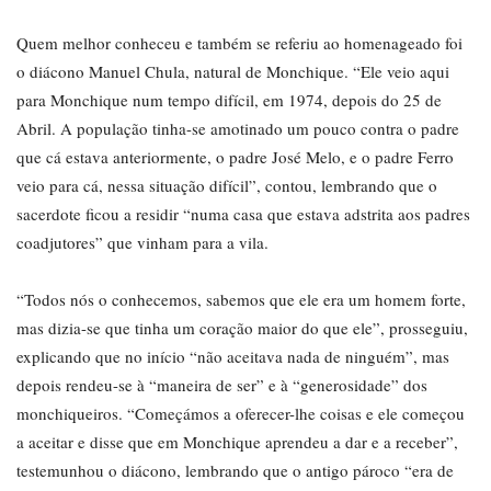
Quem melhor conheceu e também se referiu ao homenageado foi
o diácono Manuel Chula, natural de Monchique. “Ele veio aqui
para Monchique num tempo difícil, em 1974, depois do 25 de
Abril. A população tinha-se amotinado um pouco contra o padre
que cá estava anteriormente, o padre José Melo, e o padre Ferro
veio para cá, nessa situação difícil”, contou, lembrando que o
sacerdote ficou a residir “numa casa que estava adstrita aos padres
coadjutores” que vinham para a vila.
“Todos nós o conhecemos, sabemos que ele era um homem forte,
mas dizia-se que tinha um coração maior do que ele”, prosseguiu,
explicando que no início “não aceitava nada de ninguém”, mas
depois rendeu-se à “maneira de ser” e à “generosidade” dos
monchiqueiros. “Começámos a oferecer-lhe coisas e ele começou
a aceitar e disse que em Monchique aprendeu a dar e a receber”,
testemunhou o diácono, lembrando que o antigo pároco “era de