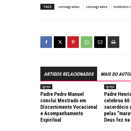
TAGS
consagradas
consagrados
institutos 
ARTIGOS RELACIONADOS
MAIS DO AUTO
Igreja
Igreja
Padre Pedro Manuel
Padre Henri
conclui Mestrado em
celebrou 60
Discernimento Vocacional
sacerdócio 
e Acompanhamento
pelas “mara
Espiritual
Deus fez na