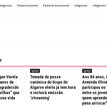
religiosos
Pastoral Juvenil
Pastoral Vocacional
religiosas
religiosos
R
Igreja
Igreja
que Varela
Tomada de posse
Aos 84 anos, 
 anos de
canónica do bispo do
Arminda Olive
agradecido
Algarve eleito já tem hora
participou no 
vilhas” que
e incluirá emissão
entre os jove
 sua vida
‘streaming’
quem aprende 
pena arriscar