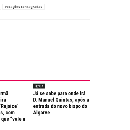
vocações consagradas
Igreja
irmã
Já se sabe para onde irá
ira
D. Manuel Quintas, após a
‘Rejoice’
entrada do novo bispo do
ns, com
Algarve
que “vale a
”