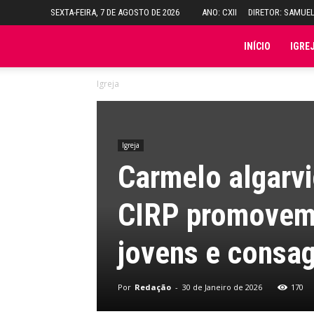
SEXTA-FEIRA, 7 DE AGOSTO DE 2026
ANO: CXII
DIRETOR: SAMUE
Folha
INÍCIO
IGRE
Igreja
do
Domingo
Igreja
Carmelo algarvi
CIRP promovem 
jovens e consa
Por
Redação
-
30 de Janeiro de 2026
170