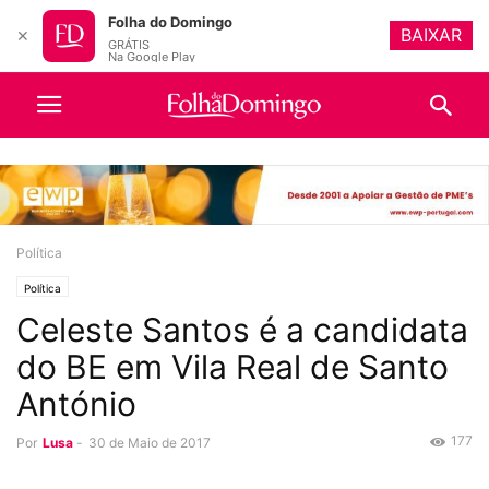
Folha do Domingo
BAIXAR
✕
GRÁTIS
Na Google Play
Política
Política
Celeste Santos é a candidata
do BE em Vila Real de Santo
António
177
Por
Lusa
-
30 de Maio de 2017