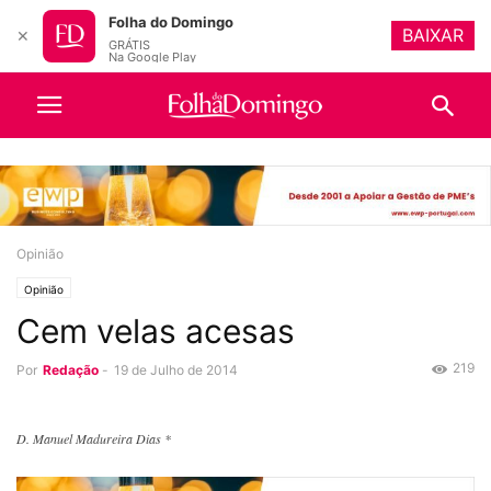
Folha do Domingo
BAIXAR
✕
GRÁTIS
Na Google Play
Opinião
Opinião
Cem velas acesas
219
Por
Redação
-
19 de Julho de 2014
D. Manuel Madureira Dias *