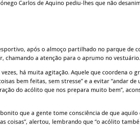
 cónego Carlos de Aquino pediu-lhes que não desani
.
ortivo, após o almoço partilhado no parque de conví
ar, chamando a atenção para o aprumo no vestuário
 vezes, há muita agitação. Aquele que coordena o gr
coisas bem feitas, sem stresse” e a evitar “andar de
ração do acólito que nos prepara muito bem”, aco
onito que a gente tome consciência de que aquilo q
 coisas”, alertou, lembrando que “o acólito também 