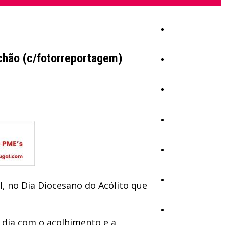
Início
chão (c/fotorreportagem)
Igreja
Sociedade
Economia
Política
Educação
l, no Dia Diocesano do Acólito que
Cultura
o dia com o acolhimento e a