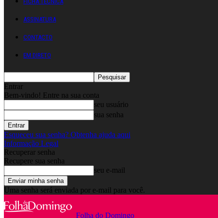
FICHA TÉCNICA
ASSINATURA
CONTACTO
EM DIRETO
Entrar
Bem-vindo! Entre na sua conta
seu usuário
sua senha
Esqueceu sua senha? Obtenha ajuda aqui
Informação Legal
Recuperar senha
Recupere sua senha
seu e-mail
Uma senha será enviada por e-mail para você.
Folha do Domingo