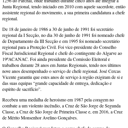
1256 do Parchal, onde trabalhei durante cinco anos até integrar a
Junta Regional, tendo iniciado em 2010 com aquele sacerdote, então
assistente regional do movimento, a sua primeira candidatura a chefe
regional.
De 18 de janeiro de 1986 a 30 de junho de 1991 foi secretário
regional da I Secção, no dia 30 de junho de 1991 foi nomeado chefe
de Departamento da III Secção e em 1995 foi nomeado secretário
regional para a Proteção Civil. Foi vice-presidente do Conselho
Fiscal Jurisdicional Regional e chefe do contingente do Algarve ao
19ºACANAC. Foi ainda presidente da Comissão Eleitoral e
trabalhou durante 28 anos em Juntas Regionais, tendo nos últimos
nove anos desempenhado o serviço de chefe regional. José Cercas
Vicente garantiu que estes anos de serviço à região exigiram de si e
das suas equipas “grande capacidade de entrega, dedicação e
espírito de sacrifício”.
Recebeu uma medalha de heroísmo em 1987 pela coragem no
combate a um violento incêndio, a Cruz de São Jorge de Segunda
Classe, a Cruz de São Jorge de Primeira Classe e, em 2016, a Cruz
de Mérito Monsenhor Avelino Gonçalves.