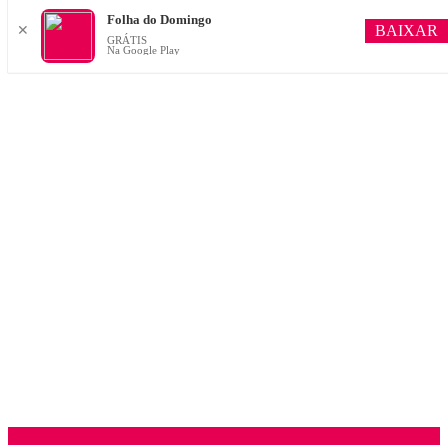
Folha do Domingo
BAIXAR
✕
GRÁTIS
Na Google Play