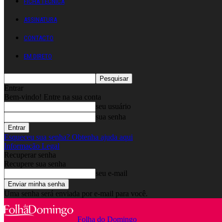
FICHA TÉCNICA
ASSINATURA
CONTACTO
EM DIRETO
Entrar
Bem-vindo! Entre na sua conta
seu usuário
sua senha
Esqueceu sua senha? Obtenha ajuda aqui
Informação Legal
Recuperar senha
Recupere sua senha
seu e-mail
Uma senha será enviada por e-mail para você.
Folha do Domingo