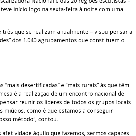
calizadora Nacional e das 20 regiões escutistas –
eve início logo na sexta-feira à noite com uma
e três que se realizam anualmente – visou pensar a
dades” dos 1.040 agrupamentos que constituem o
 “mais desertificadas” e “mais rurais” às que têm
 mesa é a realização de um encontro nacional de
ensar reunir os líderes de todos os grupos locais
os miúdos, como é que estamos a conseguir
nosso método”, contou.
s afetividade àquilo que fazemos, sermos capazes