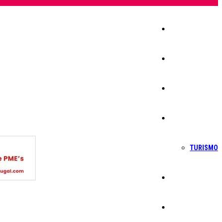
Início
Igreja
Sociedade
Economia
TURISMO
Política
Educação