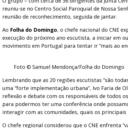
O grupo – com cerca de 36 dirigentes da Junta Cent
reuniu-se no Centro Social Paroquial de Nossa Sen
reunião de reconhecimento, seguida de jantar.
Ao
Folha do Domingo
, o chefe nacional do CNE ex
execução do próximo ano escutista, a iniciar em o
movimento em Portugal para tentar ir “mais ao en
Foto © Samuel Mendonça/Folha do Domingo
Lembrando que as 20 regiões escutistas “são todas 
uma “forte implementação urbana”, Ivo Faria de Ol
reflexão e debate com os responsáveis de todos os
para podermos ter uma conferência onde possamos
interagir com as comunidades, quais os principais
O chefe regional considerou que o CNE enfrenta “v