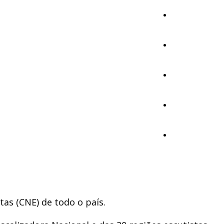
Cultura
Ambiente
Desporto
Opinião
Vídeos
as (CNE) de todo o país.