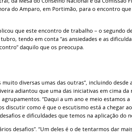
ral, da Mesa do Conselho Nacional e da Comissão Fis
hora do Amparo, em Portimão, para o encontro que t
plicou que este encontro de trabalho – o segundo d
utubro, tendo em conta “as ansiedades e as dificul
contro” daquilo que os preocupa.
muito diversas umas das outras”, incluindo desde as
iveira adiantou que uma das iniciativas em cima da
 agrupamentos. “Daqui a um ano e meio estamos a p
 discutir como é que o escutismo está a chegar a
 desafios e dificuldades que temos na aplicação do 
ários desafios”. “Um deles é o de tentarmos dar mai