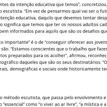
entes da intenção educativa que temos”, concretizou
o escutista. “Em vez de pensarmos qual vai ser o fu
intenção educativa, daquilo que devemos tentar des
so significa que temos que ter os nossos adultos ca
bem informados para aquilo que são os desafios q
ito importante” é o de “conseguir oferecer aos jove
 são. “Estamos conscientes que o trabalho que faz
ltos preparados para os acolher”, afirmou, reconhec
áfico daqueles que são os seus destinatários. “O 
urais, demográficas e sociais onde historicamente 
o método escutista, que passa pelo envolvimento e 
essencial” como “o viver ao ar livre”, “a mística e 