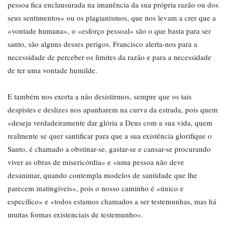
pessoa fica enclausurada na imanência da sua própria razão ou dos
seus sentimentos» ou os plagianismos, que nos levam a crer que a
«vontade humana», o «esforço pessoal» são o que basta para ser
santo, são alguns desses perigos. Francisco alerta-nos para a
necessidade de perceber os limites da razão e para a necessidade
de ter uma vontade humilde.
E também nos exorta a não desistirmos, sempre que os tais
despistes e deslizes nos apanharem na curva da estrada, pois quem
«deseja verdadeiramente dar glória a Deus com a sua vida, quem
realmente se quer santificar para que a sua existência glorifique o
Santo, é chamado a obstinar-se, gastar-se e cansar-se procurando
viver as obras de misericórdia» e «uma pessoa não deve
desanimar, quando contempla modelos de santidade que lhe
parecem inatingíveis», pois o nosso caminho é «único e
específico» e «todos estamos chamados a ser testemunhas, mas há
muitas formas existenciais de testemunho».