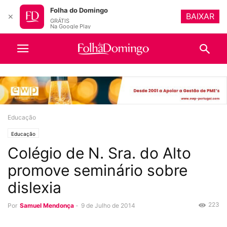
Folha do Domingo
BAIXAR
✕
GRÁTIS
Na Google Play
Educação
Educação
Colégio de N. Sra. do Alto
promove seminário sobre
dislexia
223
Por
Samuel Mendonça
-
9 de Julho de 2014