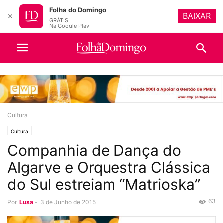
Folha do Domingo
BAIXAR
✕
GRÁTIS
Na Google Play
Cultura
Cultura
Companhia de Dança do
Algarve e Orquestra Clássica
do Sul estreiam “Matrioska”
63
Por
Lusa
-
3 de Junho de 2015