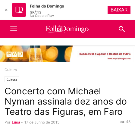
Folha do Domingo
BAIXAR
✕
GRÁTIS
Na Google Play
Cultura
Cultura
Concerto com Michael
Nyman assinala dez anos do
Teatro das Figuras, em Faro
48
Por
Lusa
-
17 de Junho de 2015