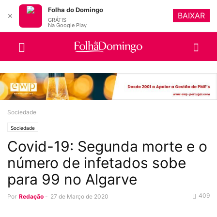
Folha do Domingo
BAIXAR
✕
GRÁTIS
Na Google Play
Sociedade
Sociedade
Covid-19: Segunda morte e o
número de infetados sobe
para 99 no Algarve
409
Por
Redação
-
27 de Março de 2020