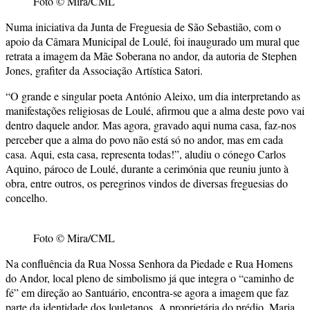
Foto © Mira/CML
Numa iniciativa da Junta de Freguesia de São Sebastião, com o
apoio da Câmara Municipal de Loulé, foi inaugurado um mural que
retrata a imagem da Mãe Soberana no andor, da autoria de Stephen
Jones, grafiter da Associação Artística Satori.
“O grande e singular poeta António Aleixo, um dia interpretando as
manifestações religiosas de Loulé, afirmou que a alma deste povo vai
dentro daquele andor. Mas agora, gravado aqui numa casa, faz-nos
perceber que a alma do povo não está só no andor, mas em cada
casa. Aqui, esta casa, representa todas!”, aludiu o cónego Carlos
Aquino, pároco de Loulé, durante a cerimónia que reuniu junto à
obra, entre outros, os peregrinos vindos de diversas freguesias do
concelho.
Foto © Mira/CML
Na confluência da Rua Nossa Senhora da Piedade e Rua Homens
do Andor, local pleno de simbolismo já que integra o “caminho de
fé” em direção ao Santuário, encontra-se agora a imagem que faz
parte da identidade dos louletanos. A proprietária do prédio, Maria