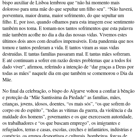
bispo auxiliar de Lisboa lembrou que “não há momento mais
doloroso para uma mãe do que sepultar um filho seu”. “Não haverá,
porventura, maior drama, maior sofrimento, do que sepultar um
filho. E, por isso, quando olhamos para esta imagem esse sentimento
também nos toma. E tomam-nos tantos sofrimentos que esta palavra
mãe também acolhe no dia a dia das nossas vidas. Vivemos estes
últimos dois anos com desafios impensáveis. Esta pandemia que nos
tomou e tantos perderam a vida. E tantos viram as suas vidas
destruídas. E tantas famílias passaram mal. E tantas mães sofreram.
E até continuam a sofrer em razão destes problemas que a todos foi
dado viver”, afirmou, referindo a intenção de “dar graças a Deus por
todas as mães” naquele dia em que também se comemorou o Dia da
Mãe.
No final da celebração, o bispo do Algarve voltou a confiar à bênção
e proteção da “Mãe Santíssima da Piedade” as famílias, mães,
crianças, jovens, idosos, doentes, “os mais sós”, “os que sofrem do
corpo ou do espírito”, “todas as vítimas da guerra, da violência e da
maldade dos homens”, governantes e os que exercessem autoridade,
os trabalhadores e “os que buscam emprego”, os imigrantes e
refugiados, terras e casas, escolas, creches e infantários, indústrias e
comércio, os grupos desportivos e culturais, bombeiros, forças de