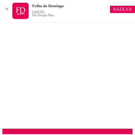
Folha do Domingo
BAIXAR
✕
GRÁTIS
Na Google Play