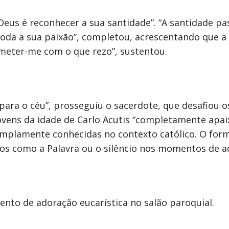
Deus é reconhecer a sua santidade”. “A santidade p
a a sua paixão”, completou, acrescentando que a a
ometer-me com o que rezo”, sustentou.
 para o céu”, prosseguiu o sacerdote, que desafiou 
jovens da idade de Carlo Acutis “completamente apa
 amplamente conhecidas no contexto católico. O for
s como a Palavra ou o silêncio nos momentos de a
o de adoração eucarística no salão paroquial.