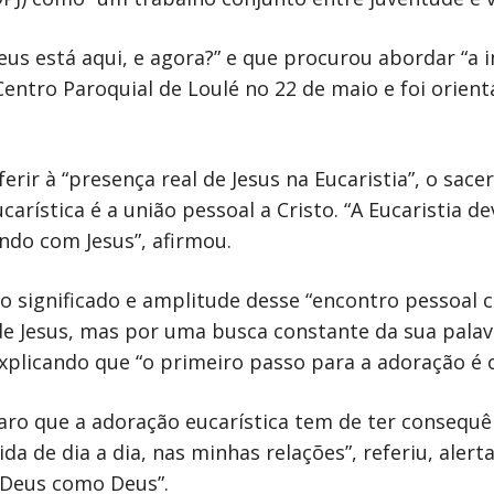
eus está aqui, e agora?” e que procurou abordar “a 
o Centro Paroquial de Loulé no 22 de maio e foi orie
ir à “presença real de Jesus na Eucaristia”, o sace
arística é a união pessoal a Cristo. “A Eucaristia d
ndo com Jesus”, afirmou.
 significado e amplitude desse “encontro pessoal c
e Jesus, mas por uma busca constante da sua palavra
explicando que “o primeiro passo para a adoração é 
ro que a adoração eucarística tem de ter consequên
ida de dia a dia, nas minhas relações”, referiu, ale
Deus como Deus”.