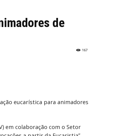
animadores de
167
ração eucarística para animadores
PV) em colaboração com o Setor
cações a partir da Eucaristia”.