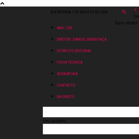
SEXTA-FEIRA, 7 DE AGOSTO DE 2026
En
Bem-vindo! 
ANO: CXII
DIRETOR: SAMUEL MENDONÇA
ESTATUTO EDITORIAL
FICHA TÉCNICA
ASSINATURA
CONTACTO
EM DIRETO
seu usuário