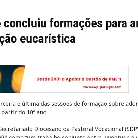
e concluiu formações para 
ção eucarística
rceira e última das sessões de formação sobre ado
partir do 10º ano.
Secretariado Diocesano da Pastoral Vocacional (SD
DPJ) como “um trabalho conjunto entre juventude e vo