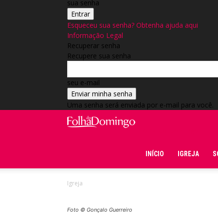
sua senha
Esqueceu sua senha? Obtenha ajuda aqui
Informação Legal
Recuperar senha
Recupere sua senha
seu e-mail
Uma senha será enviada por e-mail para você.
Folha do Domingo
INÍCIO
IGREJA
S
Igreja
Foto © Gonçalo Guerreiro