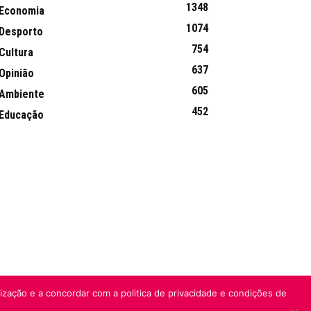
1348
Economia
1074
Desporto
754
Cultura
637
Opinião
605
Ambiente
452
Educação
lização e a concordar com a politica de privacidade e condições de