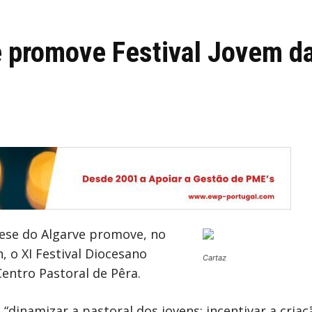
e promove Festival Jovem d
cese do Algarve promove, no
, o XI Festival Diocesano
Cartaz
ntro Pastoral de Pêra.
s “dinamizar a pastoral dos jovens; incentivar a cri