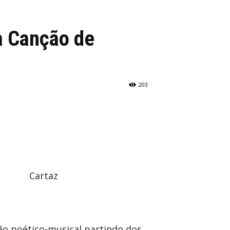
a Canção de
203
ação poético-musical partindo dos