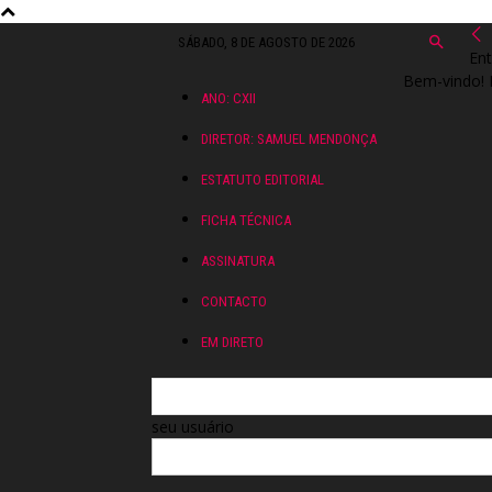
SÁBADO, 8 DE AGOSTO DE 2026
Ent
Bem-vindo! 
ANO: CXII
DIRETOR: SAMUEL MENDONÇA
ESTATUTO EDITORIAL
FICHA TÉCNICA
ASSINATURA
CONTACTO
EM DIRETO
seu usuário