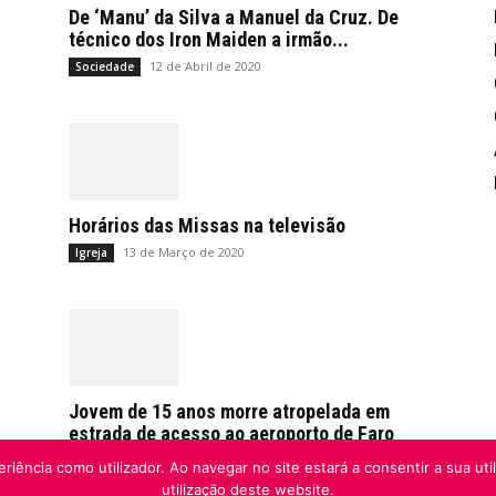
De ‘Manu’ da Silva a Manuel da Cruz. De
técnico dos Iron Maiden a irmão...
12 de Abril de 2020
Sociedade
Horários das Missas na televisão
13 de Março de 2020
Igreja
Jovem de 15 anos morre atropelada em
estrada de acesso ao aeroporto de Faro
21 de Fevereiro de 2020
Sociedade
riência como utilizador. Ao navegar no site estará a consentir a sua uti
utilização deste website.