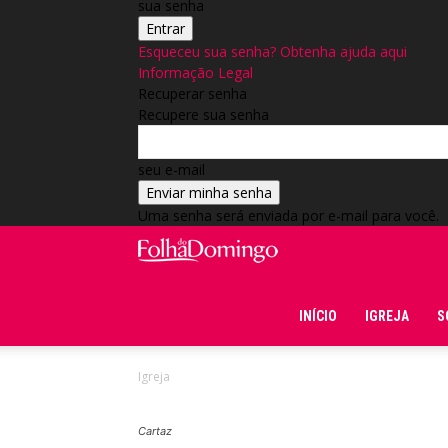
sua senha
Esqueceu sua senha? Obtenha ajuda aqui
Informação Legal
Recuperar senha
Recupere sua senha
seu e-mail
Uma senha será enviada por e-mail para você.
Folha do Domingo
INÍCIO
IGREJA
S
Igreja
Cartaz