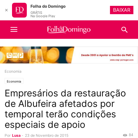
Folha do Domingo
BAIXAR
✕
GRÁTIS
Na Google Play
Economia
Economia
Empresários da restauração
de Albufeira afetados por
temporal terão condições
especiais de apoio
84
Por
Lusa
-
23 de Novembro de 2015