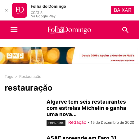
Folha do Domingo
BAIXAR
✕
GRÁTIS
Na Google Play
Tags
Restauração
restauração
Algarve tem seis restaurantes
com estrelas Michelin e ganha
uma nova...
Redação
-
15 de Dezembro de 2020
ECONOMIA
ASAE apreende em Faro 31