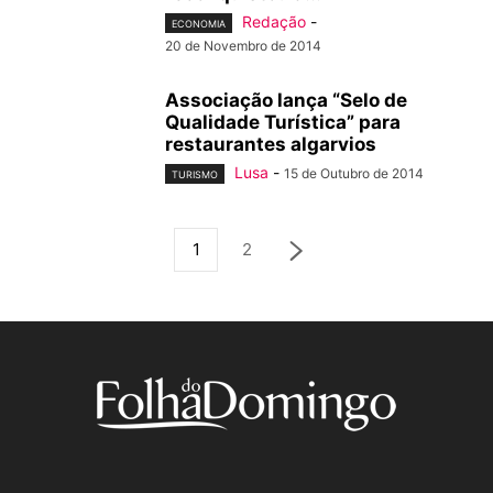
Redação
-
ECONOMIA
20 de Novembro de 2014
Associação lança “Selo de
Qualidade Turística” para
restaurantes algarvios
Lusa
-
15 de Outubro de 2014
TURISMO
1
2