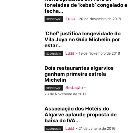
toneladas de ‘kebab’ congelado e
fecha...
Lusa
-
20 de Novembro de 2018
SOCIEDADE
‘Chef’ justifica longevidade do
Vila Joya no Guia Michelin por
estar...
Lusa
-
19 de Novembro de 2018
ECONOMIA
Dois restaurantes algarvios
ganham primeira estrela
Michelin
Redação
-
SOCIEDADE
23 de Novembro de 2017
Associação dos Hotéis do
Algarve aplaude proposta de
baixa do IVA...
Lusa
-
21 de Janeiro de 2016
ECONOMIA