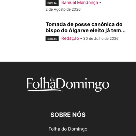
Samuel Mendonça
-
IGREJA
2 de Agosto de 2026
Tomada de posse canónica do
bispo do Algarve eleito já tem...
Redação
-
30 de Julho de 2026
IGREJA
SOBRE NÓS
Folha do Domingo