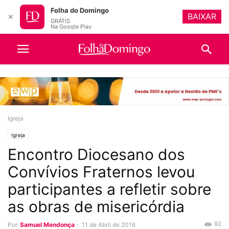
Folha do Domingo
BAIXAR
✕
GRÁTIS
Na Google Play
Igreja
Igreja
Encontro Diocesano dos
Convívios Fraternos levou
participantes a refletir sobre
as obras de misericórdia
92
Por
Samuel Mendonça
-
11 de Abril de 2016