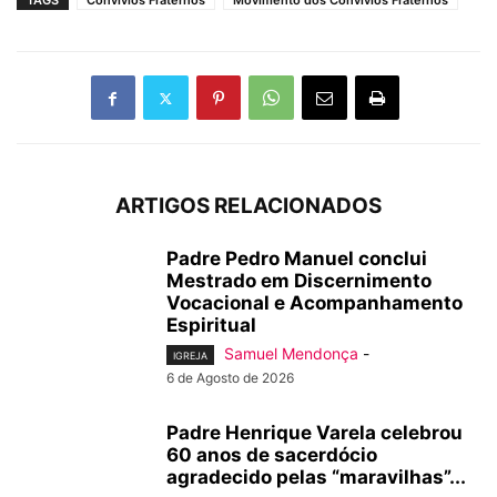
TAGS
Convívios Fraternos
Movimento dos Convívios Fraternos
ARTIGOS RELACIONADOS
Padre Pedro Manuel conclui
Mestrado em Discernimento
Vocacional e Acompanhamento
Espiritual
Samuel Mendonça
-
IGREJA
6 de Agosto de 2026
Padre Henrique Varela celebrou
60 anos de sacerdócio
agradecido pelas “maravilhas”...