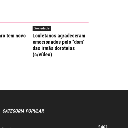
Sociedade
aro tem novo
Louletanos agradeceram
emocionados pelo “dom”
das irmãs doroteias
(c/vídeo)
CATEGORIA POPULAR
5463