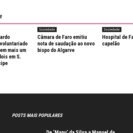
R
Sociedade
Sociedade
nardo
Câmara de Faro emitiu
Hospital de F
 voluntariado
nota de saudação ao novo
capelão
 em mais um
bispo do Algarve
dois em S.
cipe
POSTS MAIS POPULARES
De ‘Manu’ da Silva a Manuel da