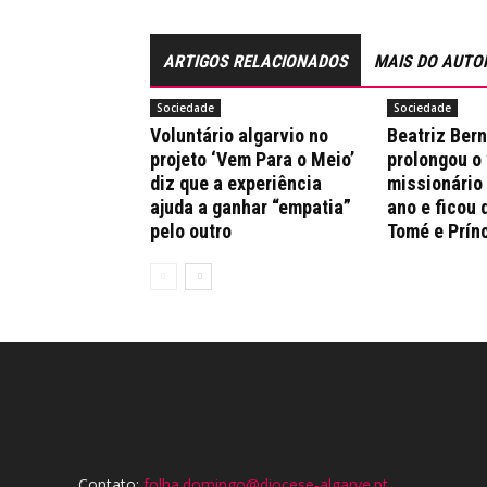
ARTIGOS RELACIONADOS
MAIS DO AUTO
Sociedade
Sociedade
Voluntário algarvio no
Beatriz Ber
projeto ‘Vem Para o Meio’
prolongou o
diz que a experiência
missionário
ajuda a ganhar “empatia”
ano e ficou 
pelo outro
Tomé e Prín
Contato:
folha.domingo@diocese-algarve.pt