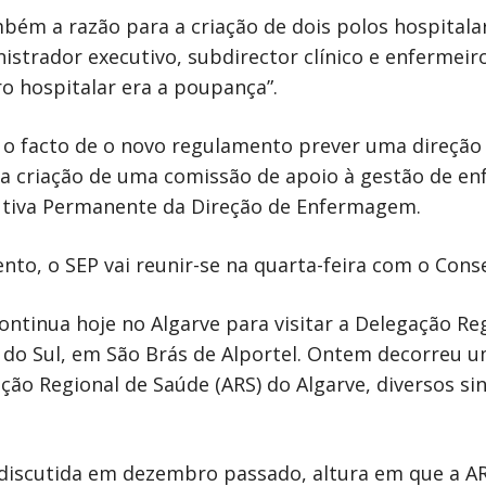
mbém a razão para a criação de dois polos hospital
nistrador executivo, subdirector clínico e enfermei
ro hospitalar era a poupança”.
m o facto de o novo regulamento prever uma direçã
 a criação de uma comissão de apoio à gestão de e
utiva Permanente da Direção de Enfermagem.
nto, o SEP vai reunir-se na quarta-feira com o Con
ntinua hoje no Algarve para visitar a Delegação Re
ão do Sul, em São Brás de Alportel. Ontem decorreu 
ão Regional de Saúde (ARS) do Algarve, diversos si
discutida em dezembro passado, altura em que a AR