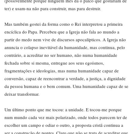
(possivelmente porque ninguém lhes dá o palco que gostariam de
ter) e usam-na não para construir, mas para destruir.
Mas também gostei da forma como o Rei interpretou a primeira
encíclica do Papa. Percebeu que a Igreja não fala ao mundo a
partir do medo nem vive de discursos apocalípticos. A Igreja não
anuncia o colapso inevitável da humanidade, mas continua, pelo
contrário, a acreditar no ser humano, não numa humanidade
fechada sobre si mesma, entregue aos seus egoísmos,
fragmentações e ideologias, mas numa humanidade capaz de
conversão, capaz de reencontrar a verdade, a justiça, a dignidade
da pessoa humana e o bem comum. Uma humanidade capaz de se
deixar transformar.
Um último ponto que me tocou: a unidade. E tocou-me porque
num mundo cada vez mais polarizado, onde todos parecem ter de
escolher um campo e odiar o outro, a proposta cristã continua a
ser a construção de pontes. Claro que não se trata de acreditar que