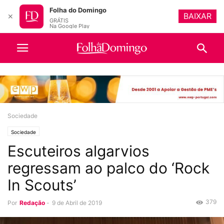
Folha do Domingo
BAIXAR
✕
GRÁTIS
Na Google Play
Sociedade
Sociedade
Escuteiros algarvios
regressam ao palco do ‘Rock
In Scouts’
379
Por
Redação
-
9 de Abril de 2019