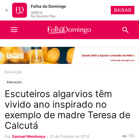
Folha do Domingo
BAIXAR
✕
GRÁTIS
Na Google Play
Educação
Educação
Escuteiros algarvios têm
vivido ano inspirado no
exemplo de madre Teresa de
Calcutá
185
Por
Samuel Mendonça
-
22 de Outubro de 2014