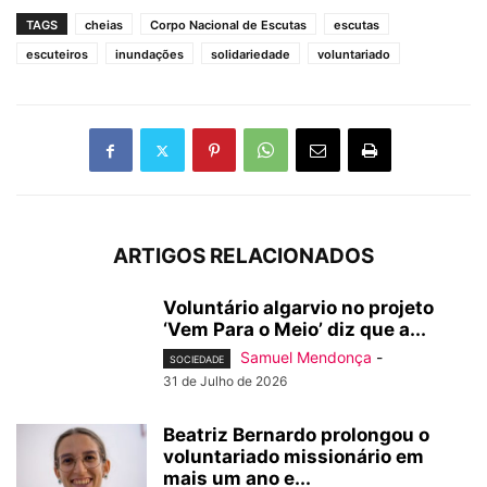
TAGS
cheias
Corpo Nacional de Escutas
escutas
escuteiros
inundações
solidariedade
voluntariado
ARTIGOS RELACIONADOS
Voluntário algarvio no projeto
‘Vem Para o Meio’ diz que a...
Samuel Mendonça
-
SOCIEDADE
31 de Julho de 2026
Beatriz Bernardo prolongou o
voluntariado missionário em
mais um ano e...