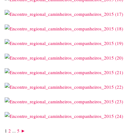
1
2
...
5
►