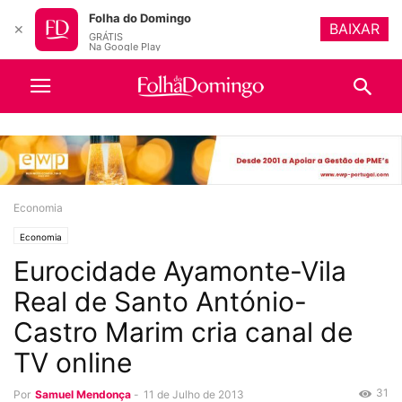
Folha do Domingo
BAIXAR
✕
GRÁTIS
Na Google Play
Economia
Economia
Eurocidade Ayamonte-Vila
Real de Santo António-
Castro Marim cria canal de
TV online
31
Por
Samuel Mendonça
-
11 de Julho de 2013