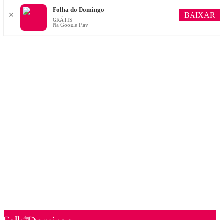
Folha do Domingo
BAIXAR
✕
GRÁTIS
Na Google Play