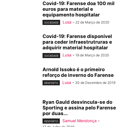
Covid-19: Farense doa 100 mil
euros para material e
equipamento hospitalar
Lusa
-
22 de Março de 2020
SOCIEDADE
Covid-19: Farense disponível
para ceder infraestrutruras e
adquirir material hospitalar
Lusa
-
19 de Março de 2020
SOCIEDADE
Arnold Issoko é o primeiro
reforço de inverno do Farense
Lusa
-
30 de Dezembro de 2019
DESPORTO
Ryan Gauld desvincula-se do
Sporting e assina pelo Farense
por duas...
Samuel Mendonça
-
DESPORTO
17 de Julho de 2019