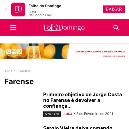
Folha do Domingo
BAIXAR
✕
GRÁTIS
Na Google Play
Tags
Farense
Farense
Primeiro objetivo de Jorge Costa
no Farense é devolver a
confiança...
Lusa
-
5 de Fevereiro de 2021
DESPORTO
Sérgio Vieira deixa comando