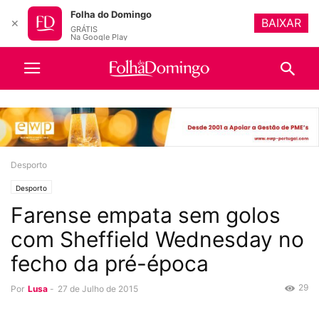
Folha do Domingo
BAIXAR
✕
GRÁTIS
Na Google Play
Desporto
Desporto
Farense empata sem golos
com Sheffield Wednesday no
fecho da pré-época
29
Por
Lusa
-
27 de Julho de 2015