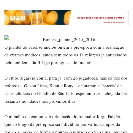
O plantel do Farense iniciou ontem a pré-época com a realização
de exames médicos, ainda sem todos os 11 reforços já anunciados
pelo emblema da II Liga portuguesa de futebol.
O clube algarvio conta, para já, com 26 jogadores, mas só três dos
reforços – Gilson Lima, Kanu e Rony – efetuaram a ‘bateria’ de
testes clínicos no Estádio de São Luís, esperando-se a chegada das
restantes novidades nos próximos dias.
O trabalho de campo sob orientação do treinador Jorge Paixão,
que ao longo da pré-época será dividido por vários campos da
região algarvia, de forma a poupar o relvado do São Luís, inicia-se