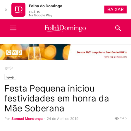
Folha do Domingo
BAIXAR
✕
GRÁTIS
Na Google Play
Igreja
Igreja
Festa Pequena iniciou
festividades em honra da
Mãe Soberana
545
Por
Samuel Mendonça
-
24 de Abril de 2019