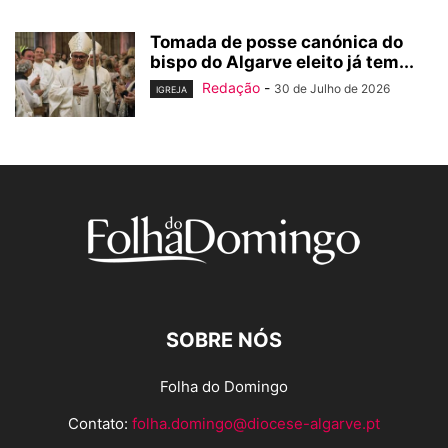
Tomada de posse canónica do
bispo do Algarve eleito já tem...
Redação
-
30 de Julho de 2026
IGREJA
SOBRE NÓS
Folha do Domingo
Contato:
folha.domingo@diocese-algarve.pt