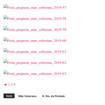
◄
1
2
3
TAGS
Mãe Soberana
N. Sra. da Piedade