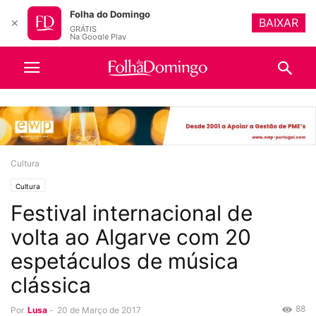
Folha do Domingo
BAIXAR
✕
GRÁTIS
Na Google Play
Cultura
Cultura
Festival internacional de
volta ao Algarve com 20
espetáculos de música
clássica
88
Por
Lusa
-
20 de Março de 2017