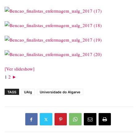
[Ver slideshow]
1
2
►
TAGS
UAlg
Universidade do Algarve