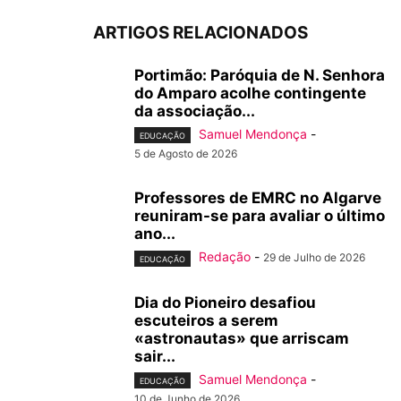
ARTIGOS RELACIONADOS
Portimão: Paróquia de N. Senhora
do Amparo acolhe contingente
da associação...
Samuel Mendonça
-
EDUCAÇÃO
5 de Agosto de 2026
Professores de EMRC no Algarve
reuniram-se para avaliar o último
ano...
Redação
-
29 de Julho de 2026
EDUCAÇÃO
Dia do Pioneiro desafiou
escuteiros a serem
«astronautas» que arriscam
sair...
Samuel Mendonça
-
EDUCAÇÃO
10 de Junho de 2026