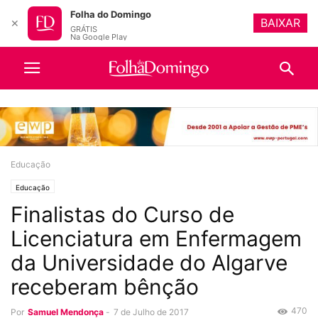
Folha do Domingo
BAIXAR
✕
GRÁTIS
Na Google Play
Educação
Educação
Finalistas do Curso de
Licenciatura em Enfermagem
da Universidade do Algarve
receberam bênção
470
Por
Samuel Mendonça
-
7 de Julho de 2017